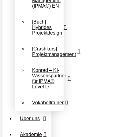
Management
(IPMA®) EN
[Buch]
Hybrides
Projektdesign
[Crashkurs]
Projektmanagement
Konrad – KI-
Wissenspartner
für IPMA®
Level D
Vokabeltrainer
Über uns
Akademie