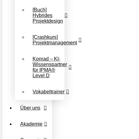
[Buch]
Hybrides
Projektdesign
[Crashkurs]
Projektmanagement
Konrad – KI-
Wissenspartner
für IPMA®
Level D
Vokabeltrainer
Über uns
Akademie